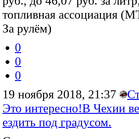
руб., до 46,07 руб. за ли
топливная ассоциация (М
За рулём)
0
0
0
19 ноября 2018, 21:37
С
Это интересно!В Чехии в
ездить под градусом.