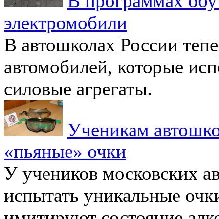
В программах обу
электромобили
В автошколах России тепе
автомобилей, которые исп
силовые агрегаты.
Ученикам автошко
«пьяные» очки
У учеников московских а
испытать уникальные очк
имитируют состояние алк