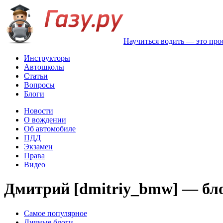
Научиться водить — это про
Инструкторы
Автошколы
Статьи
Вопросы
Блоги
Новости
О вождении
Об автомобиле
ПДД
Экзамен
Права
Видео
Дмитрий [dmitriy_bmw] — бл
Самое популярное
Личные блоги