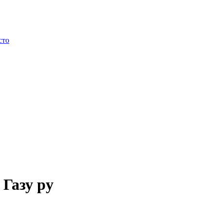
сто
Газу ру