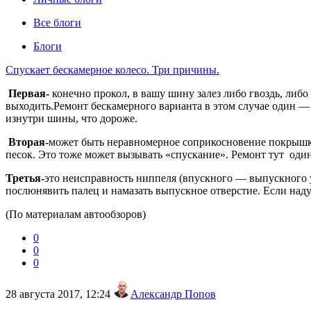
Все блоги
Блоги
Спускает бескамерное колесо. Три причины.
Первая-
конечно прокол, в вашу шину залез либо гвоздь, либо
выходить.Ремонт бескамерного варианта в этом случае один — 
изнутри шины, что дороже.
Вторая-
может быть неравномерное соприкосновение покрышки
песок. Это тоже может вызывать «спускание». Ремонт тут оди
Третья-
это неисправность ниппеля (впускного — выпускного ус
послюнявить палец и намазать выпускное отверстие. Если наду
(По материалам автообзоров)
0
0
0
28 августа 2017, 12:24
Александр Попов