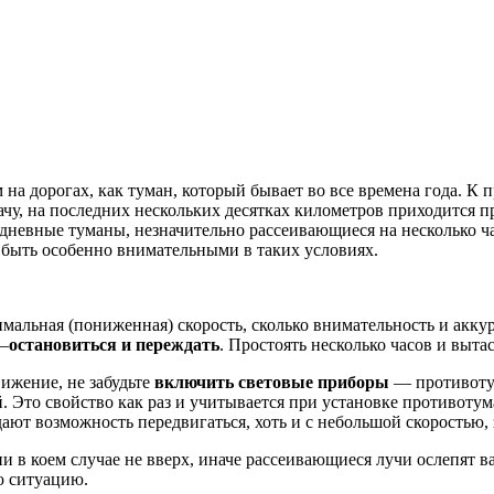
а дорогах, как туман, который бывает во все времена года. К 
ачу, на последних нескольких десятках километров приходится п
евные туманы, незначительно рассеивающиеся на несколько час
 быть особенно внимательными в таких условиях.
тимальная (пониженная) скорость, сколько внимательность и акку
 –
остановиться и переждать
. Простоять несколько часов и выта
ижение, не забудьте
включить световые приборы
— противотум
ой. Это свойство как раз и учитывается при установке противо
ают возможность передвигаться, хоть и с небольшой скоростью, 
и в коем случае не вверх, иначе рассеивающиеся лучи ослепят в
ю ситуацию.