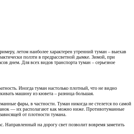
примеру, летом наиболее характерен утренний туман – выехав
рактически ползти в предрассветной дымке. Зимой, при
ов днем. Для всех видов транспорта туман – серьезное
ратность. Иногда туман настолько плотный, что не видно
скивать машину из кювета – разница большая.
анные фары, в частности. Туман никогда не стелется по самой
туманок — их располагают как можно ниже. Противотуманные
зависящей от плотности тумана.
ас. Направленный на дорогу свет позволит вовремя заметить