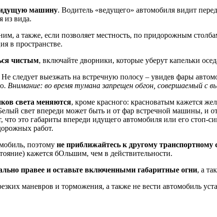
и идущую машину
. Водитель «ведущего» автомобиля видит пере
 из вида.
ним, а также, если позволяет местность, по придорожным столба
ия в пространстве.
ься чистым
, включайте дворники, которые уберут капельки осе
. Не следует выезжать на встречную полосу – увидев фары автом
ло.
Внимание: во время тумана запрещен обгон, совершаемый с в
иков света меняются
, кроме красного: красноватым кажется жел
Белый свет впереди может быть и от фар встречной машины, и от
т, что это габариты впереди идущего автомобиля или его стоп-с
дорожных работ.
омобиль, поэтому
не приближайтесь к другому транспортному 
стояние) кажется бОльшим, чем в действительности.
льно правее и оставьте включенными габаритные огни
, а т
 резких маневров и торможения, а также не вести автомобиль у