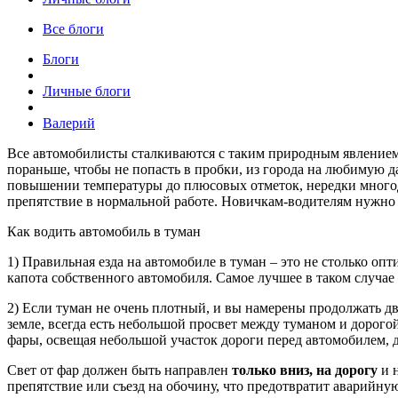
Все блоги
Блоги
Личные блоги
Валерий
Все автомобилисты сталкиваются с таким природным явлением н
пораньше, чтобы не попасть в пробки, из города на любимую д
повышении температуры до плюсовых отметок, нередки многодн
препятствие в нормальной работе. Новичкам-водителям нужно
Как водить автомобиль в туман
1) Правильная езда на автомобиле в туман – это не столько оп
капота собственного автомобиля. Самое лучшее в таком случае
2) Если туман не очень плотный, и вы намерены продолжать дв
земле, всегда есть небольшой просвет между туманом и дорог
фары, освещая небольшой участок дороги перед автомобилем, д
Свет от фар должен быть направлен
только вниз, на дорогу
и н
препятствие или съезд на обочину, что предотвратит аварийну