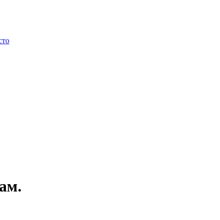
сто
ам.