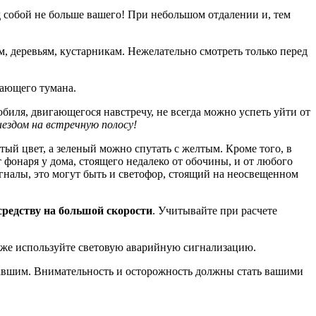
д собой не больше вашего! При небольшом отдалении и, тем
м, деревьям, кустарникам. Нежелательно смотреть только перед
дающего тумана.
обиля, двигающегося навстречу, не всегда можно успеть уйти от
ыездом на встречную полосу!
тый цвет, а зеленый можно спутать с желтым. Кроме того, в
 фонаря у дома, стоящего недалеко от обочины, и от любого
игналы, это могут быть и светофор, стоящий на неосвещенном
средству на большой скорости
. Учитывайте при расчете
акже используйте световую аварийную сигнализацию.
ставшим. Внимательность и осторожность должны стать вашими