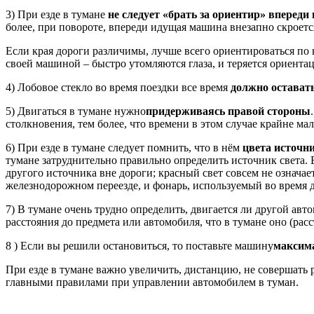
3) При езде в тумане
не следует «брать за ориентир» вперед
более, при повороте, впереди идущая машина внезапно скроется
Если края дороги различимы, лучше всего ориентироваться по 
своей машиной – быстро утомляются глаза, и теряется ориентац
4) Лобовое стекло во время поездки все время
должно остават
5) Двигаться в тумане нужно
придерживаясь правой стороны
столкновения, тем более, что времени в этом случае крайне ма
6) При езде в тумане следует помнить, что в нём
цвета источн
тумане затруднительно правильно определить источник света. 
другого источника вне дороги; красный свет совсем не означае
железнодорожном переезде, и фонарь, используемый во время 
7) В тумане очень трудно определить, двигается ли другой авт
расстояния до предмета или автомобиля, что в тумане оно (рас
8 ) Если вы решили остановиться, то поставьте машину
максима
При езде в тумане важно увеличить, дистанцию, не совершать
главными правилами при управлении автомобилем в туман.