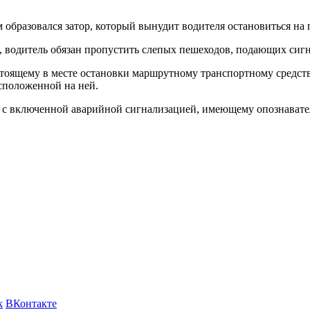
м образовался затор, который вынудит водителя остановиться на
ов, водитель обязан пропустить слепых пешеходов, подающих сиг
тоящему в месте остановки маршрутному транспортному средству 
асположенной на ней.
 с включенной аварийной сигнализацией, имеющему опознавател
k
ВКонтакте