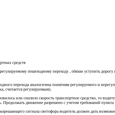
ортных средств
ерегулируемому пешеходному переходу , обязан уступить дорог
дного перехода аналогичны понятиям регулируемого и нерегули
а, считается регулируемым).
овилось или снизило скорость транспортное средство, то водит
ь. Продолжать движение разрешено с учетом требований пункта 
разрешающего сигнала светофора водитель должен дать возможно