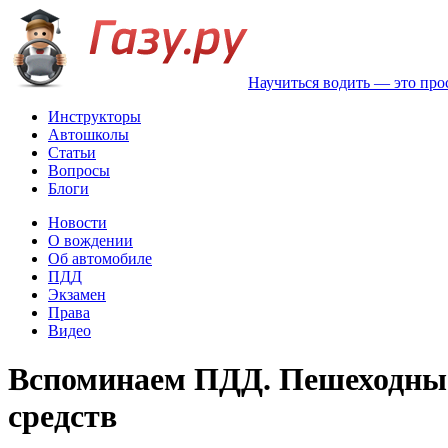
Научиться водить — это про
Инструкторы
Автошколы
Статьи
Вопросы
Блоги
Новости
О вождении
Об автомобиле
ПДД
Экзамен
Права
Видео
Вспоминаем ПДД. Пешеходные
средств